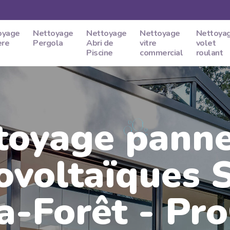
oyage
Nettoyage
Nettoyage
Nettoyage
Nettoya
ere
Pergola
Abri de
vitre
volet
Piscine
commercial
roulant
toyage pann
ovoltaïques S
a-Forêt - Pr