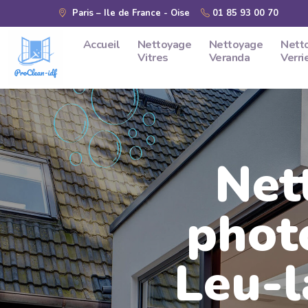
Skip to main content
Paris – Ile de France - Oise
01 85 93 00 70
Accueil
Nettoyage
Nettoyage
Nett
Vitres
Veranda
Verri
Net
phot
Leu-l