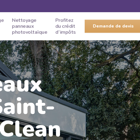
ge
Nettoyage
Profitez
panneaux
du crédit
Demande de devis
photovoltaïque
d’impôts
eaux
aint-
oClean