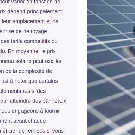
eut varier en fonction de
 prix dépend principalement
e leur emplacement et de
treprise de nettoyage
s tarifs compétitifs qui
ndu. En moyenne, le prix
nneau solaire peut osciller
on de la complexité de
Il est à noter que certains
plémentaires si des
pour atteindre des panneaux
 nous engageons à fournir
ement avant chaque
néficier de remises si vous