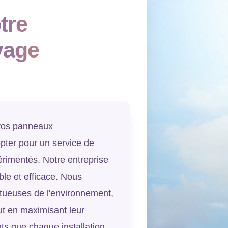
tre
yage
 vos panneaux
opter pour un service de
érimentés. Notre entreprise
able et efficace. Nous
tueuses de l'environnement,
ut en maximisant leur
s que chaque installation