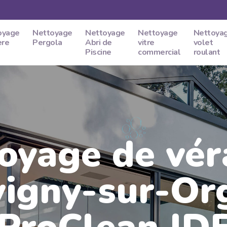
oyage
Nettoyage
Nettoyage
Nettoyage
Nettoya
ere
Pergola
Abri de
vitre
volet
Piscine
commercial
roulant
oyage de vé
igny-sur-Or