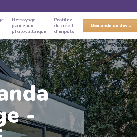
ge
Nettoyage
Profitez
panneaux
du crédit
Demande de devis
photovoltaïque
d’impôts
randa
ge -