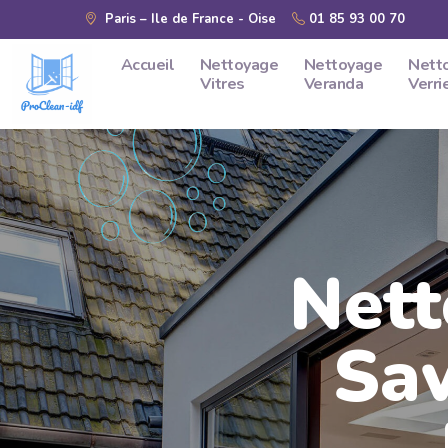
Skip to main content
Paris – Ile de France - Oise
01 85 93 00 70
Accueil
Nettoyage
Nettoyage
Nett
Vitres
Veranda
Verri
Nett
Sav