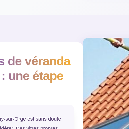
es de véranda
: une étape
ny-sur-Orge est sans doute
idérer. Des vitres propres