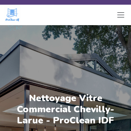
Skip to main content
Nettoyage Vitre
Commercial Chevilly-
Larue - ProClean IDF