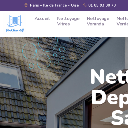
Skip to main content
Paris – Ile de France - Oise
01 85 93 00 70
Accueil
Nettoyage
Nettoyage
Nett
Vitres
Veranda
Verri
Net
Dep
S