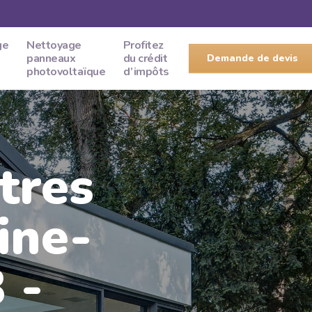
ge
Nettoyage
Profitez
panneaux
du crédit
Demande de devis
photovoltaïque
d’impôts
tres
ine-
 -