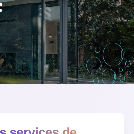
F
s services de