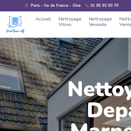
Skip to main content
Paris – Ile de France - Oise
01 85 93 00 70
Accueil
Nettoyage
Nettoyage
Nett
Vitres
Veranda
Verri
Nettoy
Dep