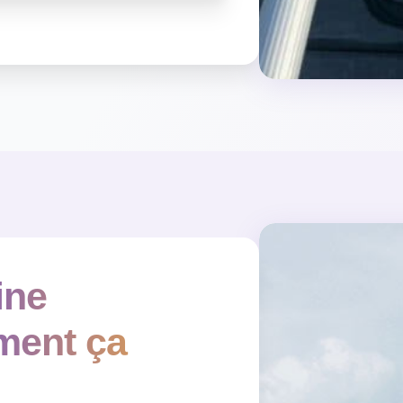
ine
ment ça