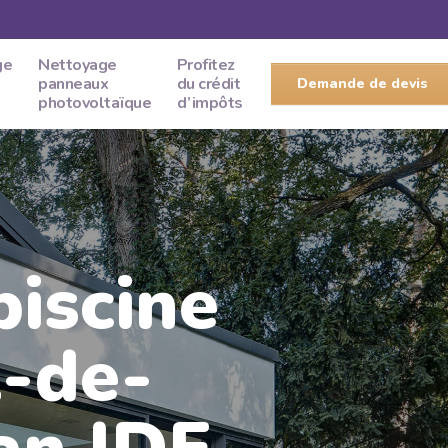
ge
Nettoyage
Profitez
panneaux
du crédit
Demande de devis
photovoltaïque
d’impôts
piscine
-de-