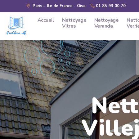
Skip to main content
Paris – Ile de France - Oise
01 85 93 00 70
Accueil
Nettoyage
Nettoyage
Nett
Vitres
Veranda
Verri
Nett
Ville