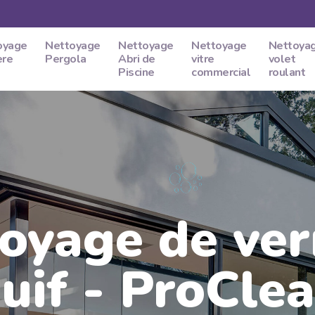
oyage
Nettoyage
Nettoyage
Nettoyage
Nettoya
ere
Pergola
Abri de
vitre
volet
Piscine
commercial
roulant
oyage de ver
juif - ProCle