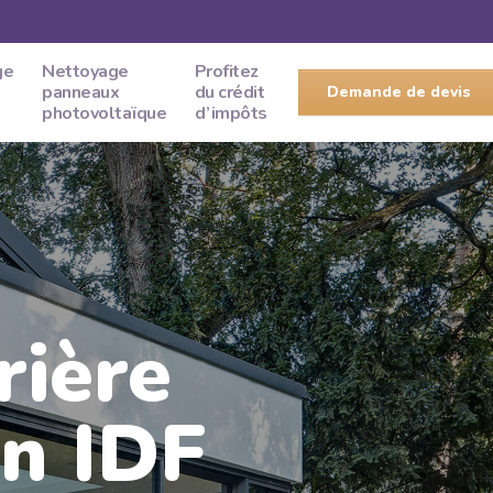
ge
Nettoyage
Profitez
panneaux
du crédit
Demande de devis
photovoltaïque
d’impôts
rière
an IDF