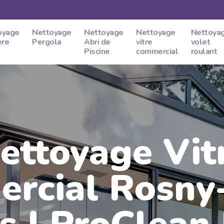
oyage
Nettoyage
Nettoyage
Nettoyage
Nettoya
ere
Pergola
Abri de
vitre
volet
Piscine
commercial
roulant
ettoyage Vit
rcial Rosny