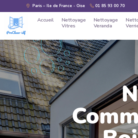
Skip to main content
Paris – Ile de France - Oise
01 85 93 00 70
Accueil
Nettoyage
Nettoyage
Nett
Vitres
Veranda
Verri
N
Comme