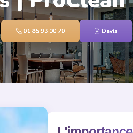
s | ProClean
01 85 93 00 70
Devis
L'importance