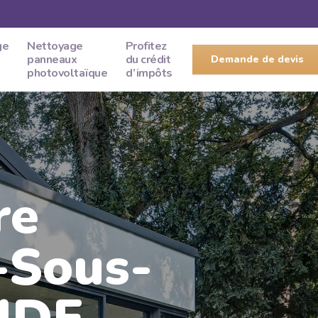
ge
Nettoyage
Profitez
panneaux
du crédit
Demande de devis
photovoltaïque
d’impôts
re
-Sous-