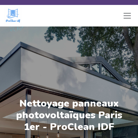
Skip to main content
Nettoyage panneaux
photovoltaïques Paris
1er - ProClean IDF