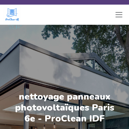
Skip to main content
nettoyage panneaux
photovoltaïques Paris
6e - ProClean IDF