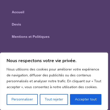
Accueil
Devis
Mentions et Politiques
Services
Nous respectons votre vie privée.
Nous utilisons des cookies pour améliorer votre expérience
Nettoyage de Vitres
de navigation, diffuser des publicités ou des contenus
personnalisés et analyser notre trafic. En cliquant sur « Tout
Nettoyage de Vérandas
accepter », vous consentez à notre utilisation des cookies.
Nettoyage de Verrière
Personnaliser
Tout rejeter
Accepter tout