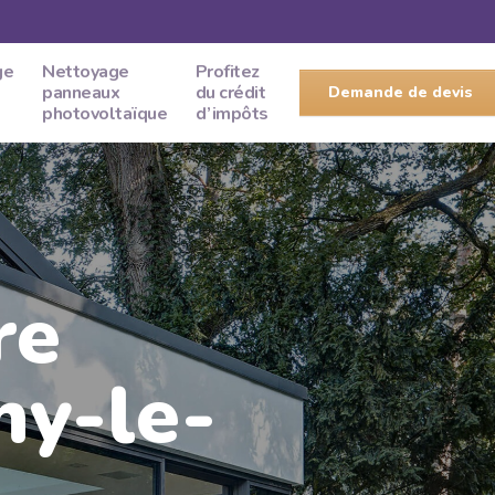
ge
Nettoyage
Profitez
panneaux
du crédit
Demande de devis
photovoltaïque
d’impôts
re
ny-le-