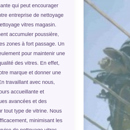
ante qui peut encourager
tre entreprise de nettoyage
nettoyage vitres magasin.
ment accumuler poussière,
 les zones à fort passage. Un
seulement pour maintenir une
alité des vitres. En effet,
 votre marque et donner une
n travaillant avec nous,
ours accueillante et
ques avancées et des
 tout type de vitrine. Nous
fficacement, minimisant les
rvice de nettoyage vitres