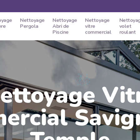
oyage
Nettoyage
Nettoyage
Nettoyage
Nettoya
ere
Pergola
Abri de
vitre
volet
Piscine
commercial
roulant
ettoyage Vit
rcial Savig