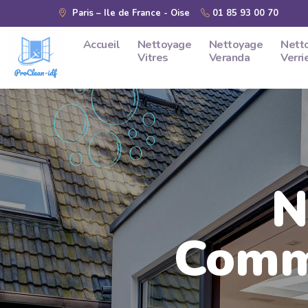
Skip to main content
Paris – Ile de France - Oise
01 85 93 00 70
Accueil
Nettoyage
Nettoyage
Nett
Vitres
Veranda
Verri
N
Comme